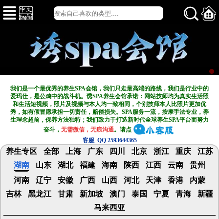
我们是一个最优秀的养生SPA会馆，我们只走最高端的路线，我们是行业中的
爱玛仕，是公鸡中的战斗机。诱SPA养生会馆承诺：网站技师均为真实生活照
和生活短视频，照片及视频与本人均一致相同，个别技师本人比照片更加优
秀，如有假冒愿承担一切责任，赔偿损失。SPA服务一流，按摩手法专业，养
生理念超前，保养方法独特；我们致力于打造新
时代全球养生SPA平台而努力
奋斗，
无需微信，无痕沟通
。请点
客服 QQ 2593644365
养生专区
全部
上海
广东
四川
北京
浙江
重庆
江苏
湖南
山东
湖北
福建
海南
陕西
江西
云南
贵州
河南
辽宁
安徽
广西
山西
河北
天津
香港
内蒙
吉林
黑龙江
甘肃
新加坡
澳门
泰国
宁夏
青海
新疆
马来西亚