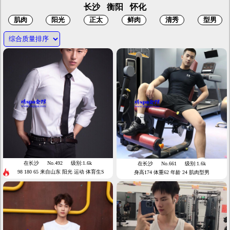
长沙
衡阳
怀化
在长沙
No.492
级别:1.6k
在长沙
No.661
级别:1.6k
98 180 65 来自山东 阳光 运动 体育生S
身高174 体重62 年龄 24 肌肉型男