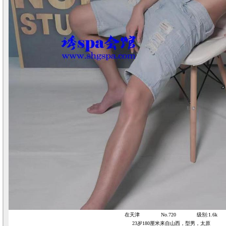
在天津
No.720
级别:1.6k
23岁180厘米来自山西，型男，太原