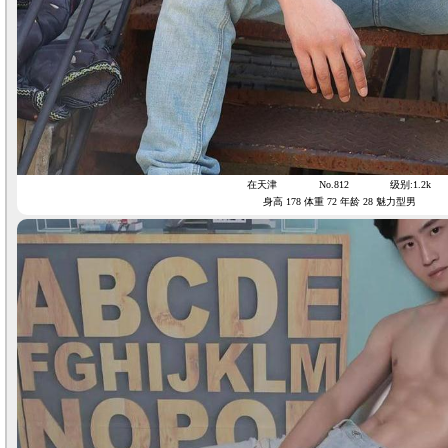
在天津
No.812
级别:1.2k
身高 178 体重 72 年龄 28 魅力型男