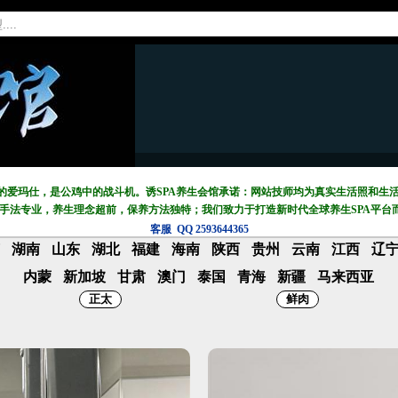
中的爱玛仕，是公鸡中的战斗机。诱SPA养生会馆承诺：网站技师均为真实生活照和生
摩手法专业，养生理念超前，保养方法独特；我们致力于打造新
时代全球养生SPA平台
客服 QQ 2593644365
苏
湖南
山东
湖北
福建
海南
陕西
贵州
云南
江西
辽
内蒙
新加坡
甘肃
澳门
泰国
青海
新疆
马来西亚