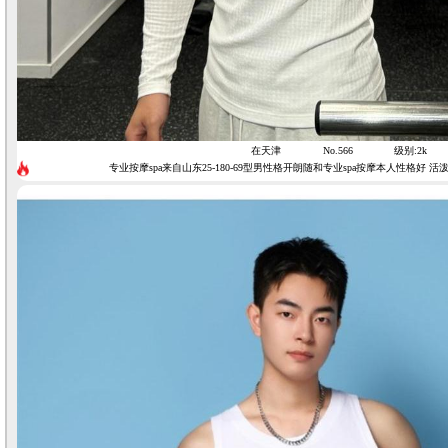
在天津
No.566
级别:2k
专业按摩spa来自山东25-180-69型男性格开朗随和专业spa按摩本人性格好