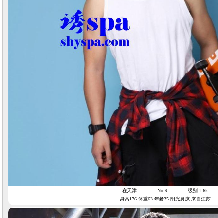
在天津
No.R
级别:1.6k
身高176 体重63 年龄25 阳光男孩 来自江苏