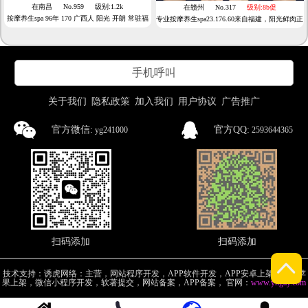
在南昌
No.959
级别:1.2k
在赣州
No.317
级别:8b促
按摩养生spa 96年 170 广西人 阳光 开朗 常驻福
专业按摩养生spa23.176.60来自福建，阳光鲜肉正
建福州 三明 只做精品 第一次进这种 恋老 liaolao
太型男本月在上海
手机呼叫
关于我们
隐私政策
加入我们
用户协议
广告推广
官方微信:
官方QQ:
yg241000
2593644365
扫码添加
扫码添加
技术支持：诱虎网络：主营，网站程序开发，APP软件开发，APP安卓上架，APP苹
果上架，微信小程序开发，软著提交，网站备案，APP备案
，
官网：
www.yhgay.com