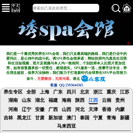
我们是一个最优秀的养生SPA会馆，我们只走最高端的路线，我们是行业中的
爱玛仕，是公鸡中的战斗机。诱SPA养生会馆承诺：网站技师均为真实生活照
和生活短视频，照片及视频与本人均一致相同，个别技师本人比照片更加优
秀，如有假冒愿承担一切责任，赔偿损失。SPA服务一流，按摩手法专业，养
生理念超前，保养方法独特；我们致力于打造新
时代全球养生SPA平台而努力
奋斗，
无需微信，无痕沟通
。请点
客服 QQ 2593644365
养生专区
全部
上海
广东
四川
北京
浙江
重庆
江苏
湖南
山东
湖北
福建
海南
陕西
江西
云南
贵州
河南
辽宁
安徽
广西
山西
河北
天津
香港
内蒙
吉林
黑龙江
甘肃
新加坡
澳门
泰国
宁夏
青海
新疆
马来西亚