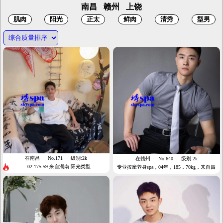
南昌
赣州
上饶
在南昌
No.171
级别:2k
在赣州
No.640
级别:2k
02 175 59 来自湖南 阳光类型
专业按摩养身spa，04年，185，70kg，来自四
川，阳光型男。