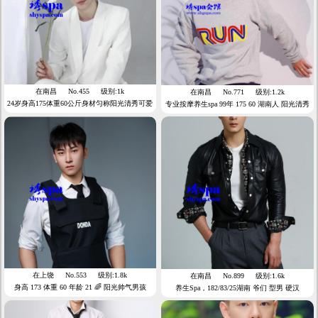
在南昌
No.455
级别:1k
在南昌
No.771
级别:1.2k
24岁身高175体重60公斤身材匀称阳光清秀可爱
专业按摩养生spa 99年 175 60 湖南人 阳光清秀
类型
在上饶
No.553
级别:1.8k
在南昌
No.899
级别:1.6k
身高 173 体重 60 年龄 21 🌈 阳光帅气男孩
养生Spa，182/83/25湖南 爷们 型男 硬汉