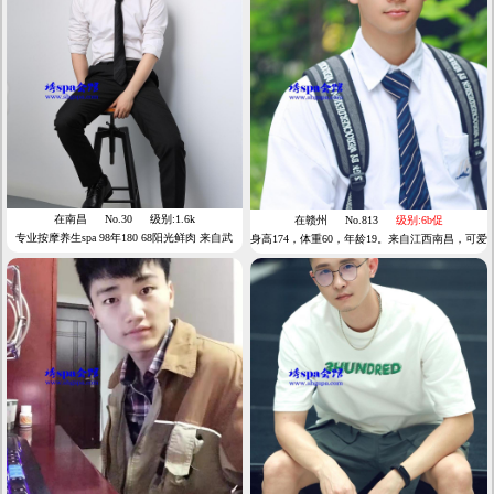
在南昌
No.30
级别:1.6k
在赣州
No.813
级别:6b促
专业按摩养生spa 98年180 68阳光鲜肉 来自武
身高174，体重60，年龄19。来自江西南昌，可爱
汉，近期一直在武汉
正太小奶狗，乖巧听话皮肤白，可奶可狼，