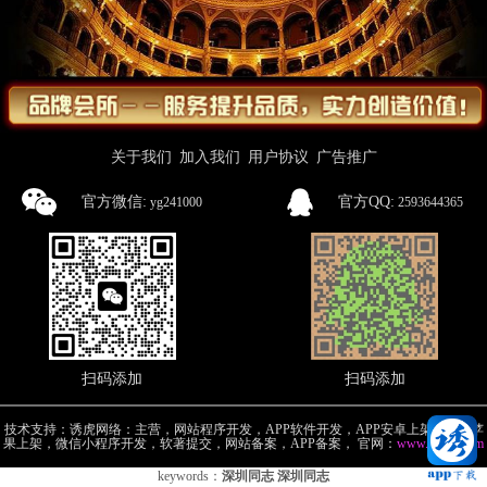
关于我们
加入我们
用户协议
广告推广
官方微信:
官方QQ:
yg241000
2593644365
扫码添加
扫码添加
技术支持：诱虎网络：主营，网站程序开发，APP软件开发，APP安卓上架，APP苹
果上架，微信小程序开发，软著提交，网站备案，APP备案
，
官网：
www.yhgay.com
keywords：
深圳同志
深圳同志