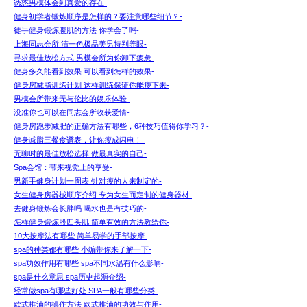
诱惑男模体会到真爱的存在-
健身初学者锻炼顺序是怎样的？要注意哪些细节？-
徒手健身锻炼腹肌的方法 你学会了吗-
上海同志会所 清一色极品美男特别养眼-
寻求最佳放松方式 男模会所为你卸下疲惫-
健身多久能看到效果 可以看到怎样的效果-
健身房减脂训练计划 这样训练保证你能瘦下来-
男模会所带来无与伦比的娱乐体验-
没准你也可以在同志会所收获爱情-
健身房跑步减肥的正确方法有哪些，6种技巧值得你学习？-
健身减脂三餐食谱表，让你瘦成闪电！-
无聊时的最佳放松选择 做最真实的自己-
Spa会馆：带来视觉上的享受-
男新手健身计划一周表 针对瘦的人来制定的-
女生健身房器械顺序介绍 专为女生而定制的健身器材-
去健身锻炼会长胖吗 喝水也是有技巧的-
怎样健身锻炼股四头肌 简单有效的方法教给你-
10大按摩法有哪些 简单易学的手部按摩-
spa的种类都有哪些 小编带你来了解一下-
spa功效作用有哪些 spa不同水温有什么影响-
spa是什么意思 spa历史起源介绍-
经常做spa有哪些好处 SPA一般有哪些分类-
欧式推油的操作方法 欧式推油的功效与作用-