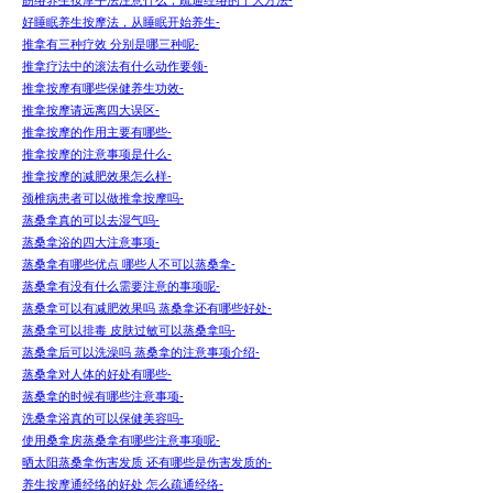
筋络养生按摩手法注意什么，疏通经络的十大方法-
好睡眠养生按摩法，从睡眠开始养生-
推拿有三种疗效 分别是哪三种呢-
推拿疗法中的滚法有什么动作要领-
推拿按摩有哪些保健养生功效-
推拿按摩请远离四大误区-
推拿按摩的作用主要有哪些-
推拿按摩的注意事项是什么-
推拿按摩的减肥效果怎么样-
颈椎病患者可以做推拿按摩吗-
蒸桑拿真的可以去湿气吗-
蒸桑拿浴的四大注意事项-
蒸桑拿有哪些优点 哪些人不可以蒸桑拿-
蒸桑拿有没有什么需要注意的事项呢-
蒸桑拿可以有减肥效果吗 蒸桑拿还有哪些好处-
蒸桑拿可以排毒 皮肤过敏可以蒸桑拿吗-
蒸桑拿后可以洗澡吗 蒸桑拿的注意事项介绍-
蒸桑拿对人体的好处有哪些-
蒸桑拿的时候有哪些注意事项-
洗桑拿浴真的可以保健美容吗-
使用桑拿房蒸桑拿有哪些注意事项呢-
晒太阳蒸桑拿伤害发质 还有哪些是伤害发质的-
养生按摩通经络的好处 怎么疏通经络-