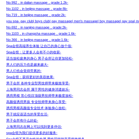
No.992，in dalian massage，grade:1.2k-
No.1102，in beijing massage，grade:8b-
No.719，in beijing massage，grade:2k-
you spa- gay club| boys club| gay massage| men's massage| boy massage| gay spa| me
No.692，in nanjing massage，grade:2k-
No.1103，in changsha massage，grade:1.6k-
No.366，in beijing massage，grade:1.6k-
Spa会馆高端养生体验 让自己的身心放个假-
Spa会馆：让更多人会有不小的收获-
适当放松疲惫的身心 男子会所让你更加轻松-
男人们的压力也是越来越大-
男人们也会觉得劳累的-
Spa会馆：获得更好的美容效果-
男子会所 各种专业型男技师带来极致享受-
上海男同志会所 属于男性的健身消遣娱乐-
诱惑男模 赏心悦目顶级男技师带来极度放松-
高颜值诱惑男孩 专业技师带来身心享受-
诱惑男模高颜值专业技术 体验身心放松-
男子就应该适当的享受生活-
男子会所有什么好处-
上海男同志在网上可以找到更多伴侣-
spa会馆为我们提供更多的好服务-