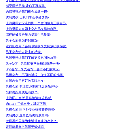
Spa会馆不再是女性的专属 男性同样能享受极致服务-
感受诱惑男模 让你不再寂寞-
诱惑男孩给我们机会放肆一把-
诱惑男孩 让我们学会享受诱惑-
上海男同志应该找到一个空间做真正的自己-
上海男同志在网上交友觅友释放自己-
怎样能够放松压力提高生活质量-
男子会所是怎样的情况-
让我们在男子会所尽情的享受到放松的感觉-
男子会所给人带来的感觉-
男同资讯让我们了解更多男同的故事-
Spa会馆：男性能够享受独到按摩手法-
Spa会馆：享受会馆，会有不同的效应-
男模会所：不同的诉求，便有不同的选择-
在同志会所更好的实现交友-
男模会所 专业技师带来顶级娱乐体验-
怎样诱惑男孩最有效？-
上海同志会所 最佳消遣娱乐场所-
诱spa：了解自身，对症下药-
男模会所 国内外专业技师齐齐亮相-
诱惑男孩 直男也能诱惑成男同-
怎样诱惑男模为生活带来质的改变？-
定期蒸桑拿浴等同于锻炼哦-