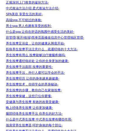
正规深圳上门推拿的鉴别方法-
中式推油方法介绍 柔式推油方法介绍-
SPA美容 享受生活的美好-
高端spa 不可错过的体验-
男士spa 男人也拥有享受的权利-
什么是spa 让你在舒适的氛围中感受生活的美好-
容管理(展开/收缩)简单页面修改信息中心管理地区管理-
养生按摩足浴盆，让你的健康从脚底开始-
筋络养生按摩手法注意什么，疏通经络的十大方法-
养生按摩有用么 按摩能够治疗腰腿疼痛吗-
养生按摩通经络好处 让你的全身更加的健康-
养生按摩手法面部 按摩的重要性-
养生按摩手法，外行人都可以学会的手法-
养生按摩经历 让你的身体越来越健康-
养生按摩技术，你得学会的养身秘诀-
养生按摩的步骤，教你自己在家做按摩-
养生按摩保健，这些穴位你要懂-
亚健康与养生按摩 有效的改善亚健康-
晚上经络养生按摩 让你更加健康-
腿部经络养生按摩手法 你养生的好方法-
什么是中式养生按摩 中式养生按摩有哪些作用-
颈肩背养生按摩器,呵护身体的每个部位-