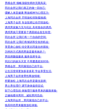
男模会所 领略顶级技师的无限风采-
同志会所让我们真正的做一回自己-
缓解人体亚健康 释放精神与心理压力-
上海同志会所 尽情放松排除孤独感-
上海男子会所 专业技师让你尽情放松-
诱惑男孩魅力无与伦比 具有致命的诱惑-
诱惑男孩只需要某个诱因就会发生转变-
同志会所 让我们有一个自由的空间-
同志会所 让我们有倾诉和交友的机会-
享受身心放松 结交更志同道合的朋友-
怎样的方式诱惑男孩是最有效的？-
男技师颜值爆表 服务技师专业-
同志们的娱乐天堂 不用遭遇差别对待-
男模会所，男同展现自己的平台-
让生活变得更加多姿多彩 学会享受生活-
上海男子会所使男性释放情绪-
想要放松 上海同志会所是最佳选择-
男士养生理疗 调节身体值得尝试-
卸下心理负担 体验理疗服务带来的极致体验-
正确地看待男同，减轻男同负担-
上海男同会所，男同展现自己的平台-
独具特色带来极致放松体验-