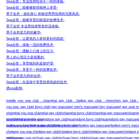
Spa会馆：专业技师给你不一样的体验-
Spa会馆：能够够获得精神上享受-
男子会所：放松身心 体验优秀男技师的无限风采-
Spa会馆：能够享受到精湛的按摩技术-
男子会所 专业男技师带来舒适体验-
男子会所是怎样的豪华-
Spa会馆：让爱美的人获得更好的肌肤-
Spa会馆：体验一流的按摩技术-
Spa会馆：缓解人们身上的压力-
男人的心理压力是很重的-
Spa会馆：享受独到的皮肤护理-
Spa会馆：享受不一样的按摩技术-
男子会所是怎样的会所-
Spa会馆：在温泉中享受技师高超的技术-
诱spa新闻-
mobile_you_spa_club ，shanghai_gay_club ，beijing_gay_club ，shenzhen_gay_club
you spa- gay club| boys club| gay massage| men's massage| boy massage| gay spa| me
shanghai you spa-shanghai gay club|shanghai boys club|shanghai gay massage|shang
spa|shanghai men's spa-
guangdong you spa-guangdong gay club|guangdong boys club|guangdong gay massa
spa|guangdong boy spa|guangdong men's spa-
beijing you spa-beijing gay club|beijing boys club|beijing gay massage|beijing men's mas
zhejiang you spa-zhejiang gay club|zhejiang boys club|zhejiang gay massage|zhejiang
men's spa-
sichuan you spa-sichuan gay club|sichuan boys club|sichuan gay massage|sichuan m